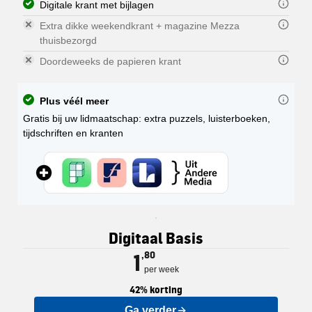
Digitale krant met bijlagen
Extra dikke weekendkrant + magazine Mezza
thuisbezorgd
Doordeweeks de papieren krant
Plus véél meer
Gratis bij uw lidmaatschap: extra puzzels, luisterboeken,
tijdschriften en kranten
Elk abonnement op de PZC geeft u o
U kunt uw abonnement delen met een
De digitale krant is een exacte kop
De zaterdagkrant van de PZC wordt 
De doordeweekse krant wordt van m
Digitaal Basis
U kunt dus ook alle Premiumartikel
U kunt de digitale krant downloade
U ontvangt hierbij óók Mezza, het 
Nationaal en internationaal:
Regionaal nieuws: nieuws uit
1
,80
De PZC verschijnt in 5 regionale ed
per week
42% korting
Ga verder