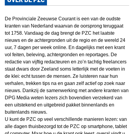
De Provinciale Zeeuwse Courant is een van de oudste
kranten van Nederland waarvan de oorsprong teruggaat
tot 1758. Vandaag de dag brengt de PZC het laatste
nieuws en de achtergronden uit de regio en de wereld 24
uur, 7 dagen per week online. En dagelijks met een krant
vol feiten, beleving, achtergronden en reportages. De
redactie van vijftig redacteuren en zo’n tachtig freelancers
staat dwars door Zeeland soms letterlijk met de voeten in
de klei: echt tussen de mensen. Ze luisteren naar hun
verhalen, trekken tips na en gaan zelf actief op zoek naar
nieuws. Dankzij de samenwerking met andere kranten van
DPG Media weten lezers zich bovendien verzekerd van
een uitstekend en uitgebreid pakket binnenlands en
buitenlands nieuws.
U kunt de PZC op veel verschillende manieren lezen: van
alle dagen thuisbezorgd tot de PZC op smartphone, tablet
of computer. Maar hoe u de krant ook leest, overal vindt u