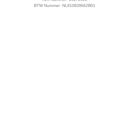
BTW Nummer: NL810828662B01