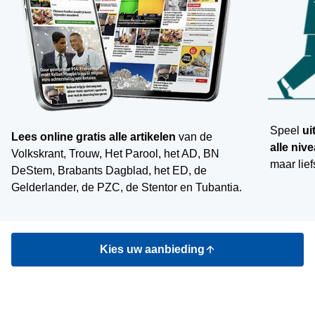
Speel
ui
Lees online gratis
alle artikelen
van de
alle niv
Volkskrant, Trouw, Het Parool, het AD, BN
maar lief
DeStem, Brabants Dagblad, het ED, de
Gelderlander, de PZC, de Stentor en Tubantia.
Kies uw aanbieding