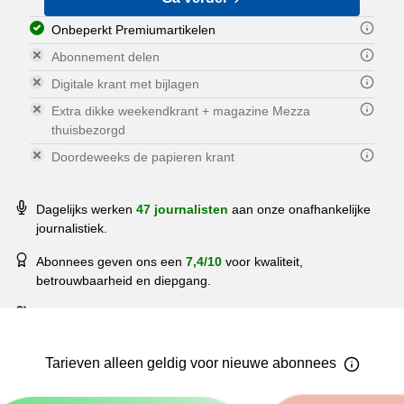
Onbeperkt Premiumartikelen
Abonnement delen
Digitale krant met bijlagen
Extra dikke weekendkrant + magazine Mezza
thuisbezorgd
Doordeweeks de papieren krant
Dagelijks werken
47 journalisten
aan onze onafhankelijke
journalistiek.
Abonnees geven ons een
7,4/10
voor kwaliteit,
betrouwbaarheid en diepgang.
Meer dan
162.794 mensen
lezen elke dag PZC.
Tarieven
alleen geldig voor nieuwe
abonnees