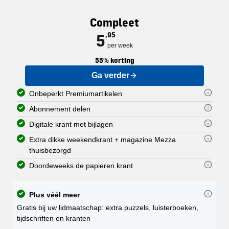
Elk abonnement op de PZC geeft u o
U kunt uw abonnement delen met een
De digitale krant is een exacte kop
De zaterdagkrant van de PZC wordt 
De doordeweekse krant wordt van m
Compleet
U kunt dus ook alle Premiumartikel
U kunt de digitale krant downloade
U ontvangt hierbij óók Mezza, het 
Nationaal en internationaal:
Regionaal nieuws: nieuws uit
5
,95
De PZC verschijnt in 5 regionale ed
per week
55% korting
Ga verder
Onbeperkt Premiumartikelen
Abonnement delen
Digitale krant met bijlagen
Extra dikke weekendkrant + magazine Mezza
thuisbezorgd
Doordeweeks de papieren krant
Plus véél meer
Gratis bij uw lidmaatschap: extra puzzels, luisterboeken,
tijdschriften en kranten