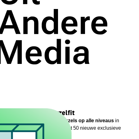
w brein uit met Puzzelfit
tdagende woord- en cijferpuzzels op alle niveaus
in
lfit-app, met dagelijks maar liefst 50 nieuwe exclusieve