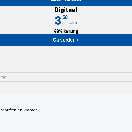
Regionaal nieuws: nieuws uit
Digitaal
De PZC verschijnt in 5 regionale ed
3
,50
per week
49% korting
Ga verder
orgd
dschriften en kranten