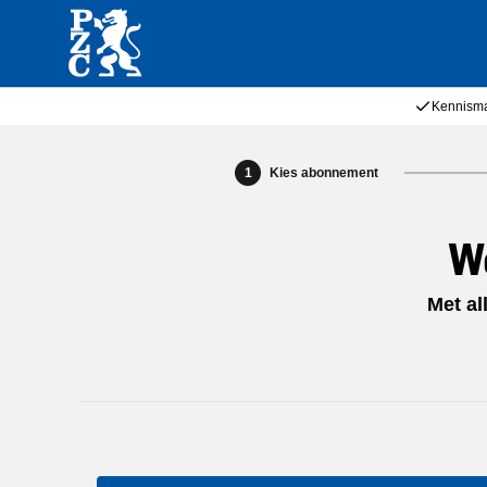
Kennisma
1
Kies abonnement
Wo
Met a