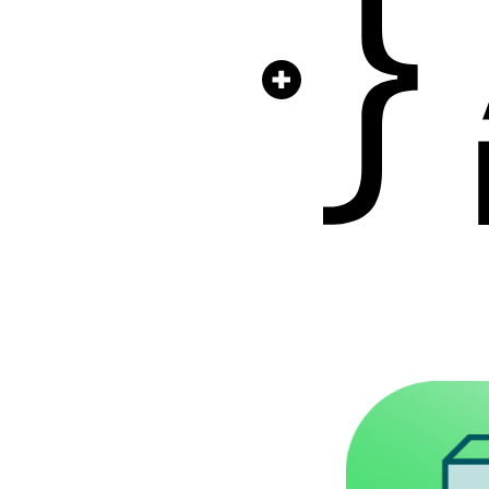
Daag u
Speel
ui
de Puzze
spellen.