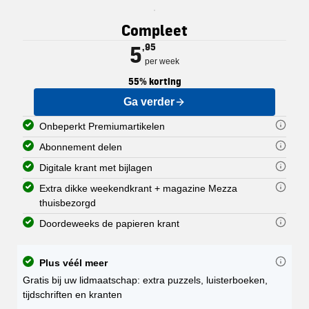
Elk abonnement op de PZC geeft u o
U kunt uw abonnement delen met een
De digitale krant is een exacte kop
De zaterdagkrant van de PZC wordt 
De doordeweekse krant wordt van m
Compleet
U kunt dus ook alle Premiumartikel
U kunt de digitale krant downloade
U ontvangt hierbij óók Mezza, het 
Nationaal en internationaal:
Regionaal nieuws: nieuws uit
5
,95
De PZC verschijnt in 5 regionale ed
per week
55% korting
Ga verder
Onbeperkt Premiumartikelen
Abonnement delen
Digitale krant met bijlagen
Extra dikke weekendkrant + magazine Mezza
thuisbezorgd
Doordeweeks de papieren krant
Plus véél meer
Gratis bij uw lidmaatschap: extra puzzels, luisterboeken,
tijdschriften en kranten