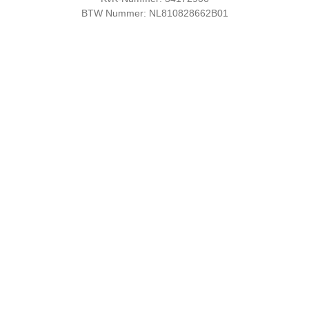
BTW Nummer: NL810828662B01