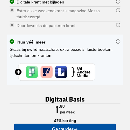
Digitale krant met bijlagen
Extra dikke weekendkrant + magazine Mezza
thuisbezorgd
Doordeweeks de papieren krant
Plus véél meer
Gratis bij uw lidmaatschap: extra puzzels, luisterboeken,
tijdschriften en kranten
Elk abonnement op de PZC geeft u o
U kunt uw abonnement delen met een
De digitale krant is een exacte kop
De zaterdagkrant van de PZC wordt 
De doordeweekse krant wordt van m
Digitaal Basis
U kunt dus ook alle Premiumartikel
U kunt de digitale krant downloade
U ontvangt hierbij óók Mezza, het 
Nationaal en internationaal:
Regionaal nieuws: nieuws uit
1
,80
De PZC verschijnt in 5 regionale ed
per week
42% korting
Ga verder