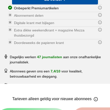
Onbeperkt Premiumartikelen
Abonnement delen
Digitale krant met bijlagen
Extra dikke weekendkrant + magazine Mezza
thuisbezorgd
Doordeweeks de papieren krant
Dagelijks werken
47 journalisten
aan onze onafhankelijke
journalistiek.
Abonnees geven ons een
7,4/10
voor kwaliteit,
betrouwbaarheid en diepgang.
Meer dan
162.794 mensen
lezen elke dag PZC.
Tarieven
alleen geldig voor nieuwe
abonnees