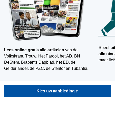
Speel
ui
Lees online gratis
alle artikelen
van de
alle niv
Volkskrant, Trouw, Het Parool, het AD, BN
maar lief
DeStem, Brabants Dagblad, het ED, de
Gelderlander, de PZC, de Stentor en Tubantia.
Kies uw aanbieding