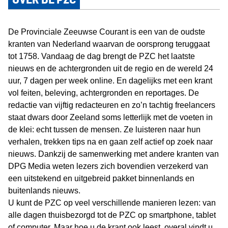
De Provinciale Zeeuwse Courant is een van de oudste
kranten van Nederland waarvan de oorsprong teruggaat
tot 1758. Vandaag de dag brengt de PZC het laatste
nieuws en de achtergronden uit de regio en de wereld 24
uur, 7 dagen per week online. En dagelijks met een krant
vol feiten, beleving, achtergronden en reportages. De
redactie van vijftig redacteuren en zo’n tachtig freelancers
staat dwars door Zeeland soms letterlijk met de voeten in
de klei: echt tussen de mensen. Ze luisteren naar hun
verhalen, trekken tips na en gaan zelf actief op zoek naar
nieuws. Dankzij de samenwerking met andere kranten van
DPG Media weten lezers zich bovendien verzekerd van
een uitstekend en uitgebreid pakket binnenlands en
buitenlands nieuws.
U kunt de PZC op veel verschillende manieren lezen: van
alle dagen thuisbezorgd tot de PZC op smartphone, tablet
of computer. Maar hoe u de krant ook leest, overal vindt u