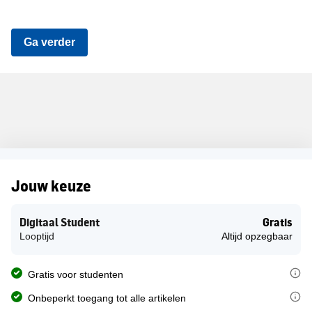
Ga verder
Digitaal Student
Gratis
Jouw keuze
Digitaal Student
Gratis
Looptijd
Altijd opzegbaar
Het studentenabonnement op de PZC is gratis voor alle studenten van
Gratis voor studenten
Met je gratis studentenabonnement lees je onbeperkt alle artikelen
Onbeperkt toegang tot alle artikelen
Je gratis abonnement wordt in geen enkel geval stilzwijgend omgez