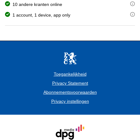
Met het gratis studentenabonnement op de PZC heb je online toegan
10 andere kranten online
de Volkskrant
Met jouw abonnement heb je toegang tot de nieuwsapp van de PZC 
1 account, 1 device, app only
Trouw
Het studentenabonnement is persoonsgebonden: je kunt dit abonneme
Het Parool
het AD
BN DeStem
Brabants Dagblad
het ED
de Gelderlander
de PZC
de Stentor
Toegankelijkheid
Tubantia
Privacy Statement
Abonnementsvoorwaarden
Privacy instellingen