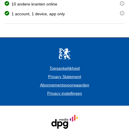
Met het gratis studentenabonnement op de PZC heb je online toegan
10 andere kranten online
de Volkskrant
Met jouw abonnement heb je toegang tot de nieuwsapp van de PZC 
1 account, 1 device, app only
Trouw
Het studentenabonnement is persoonsgebonden: je kunt dit abonneme
Het Parool
het AD
BN DeStem
Brabants Dagblad
het ED
de Gelderlander
de PZC
de Stentor
Toegankelijkheid
Tubantia
Privacy Statement
Abonnementsvoorwaarden
Privacy instellingen