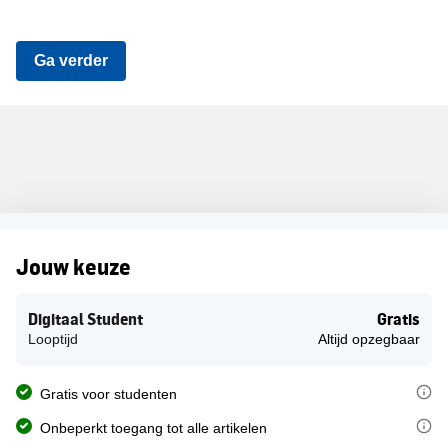
Ga verder
Digitaal Student
Gratis
Jouw keuze
Digitaal Student
Gratis
Looptijd
Altijd opzegbaar
Het studentenabonnement op de PZC is gratis voor alle studenten van
Gratis voor studenten
Met je gratis studentenabonnement lees je onbeperkt alle artikelen
Onbeperkt toegang tot alle artikelen
Je gratis abonnement wordt in geen enkel geval stilzwijgend omgez